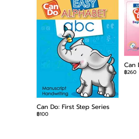
Can D
฿260
Can Do: First Step Series
฿100