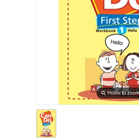
⚲
Hover to zoo