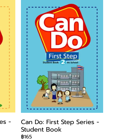
es -
Can Do: First Step Series -
Student Book
฿165