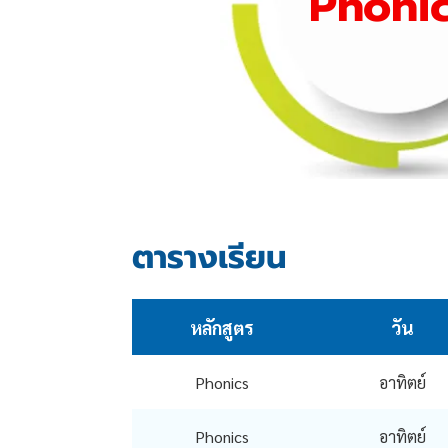
Phoni
เน้นการออกเส
ผสมคำ
ตารางเรียน
หลักสูตร
วัน
Phonics
อาทิตย์
Phonics
อาทิตย์