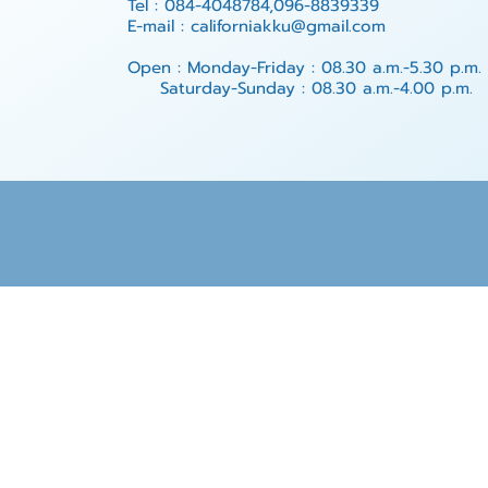
Tel : 084-4048784,096-8839339
E-mail : californiakku@gmail.com
Open : Monday-Friday : 08.30 a.m.-5.30 p.m.
Saturday-Sunday : 08.30 a.m.-4.00 p.m.